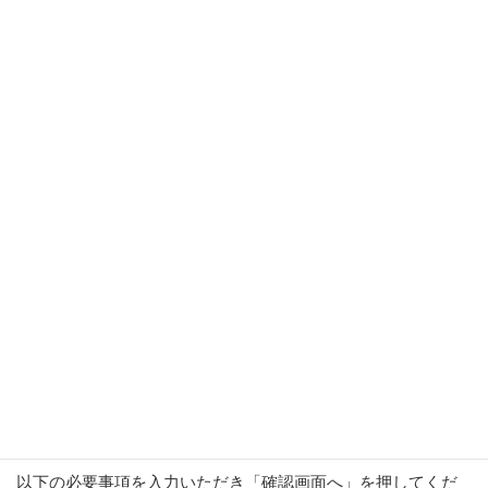
ーが休業日となりますため、翌営業日の確認となりま
す。
可能なかぎりじっくりと体験していただけるようご来
場前の準備をしておりますので、ご理解いただけます
ようお願い申し上げます。
※東京会場での体験をご検討のお客様へ※
弊社 東京支店のフルリモート制導入に伴い、誠に勝手
ながらスイトルボディの体験は【2024年11月15日】を
最終日とし、受付を終了させていただきます。
お客様にはご迷惑をお掛けいたしますが、何卒ご理
解・ご了承いただきますよう宜しくお願い申し上げま
す。
以下の必要事項を入力いただき「確認画面へ」を押してくだ