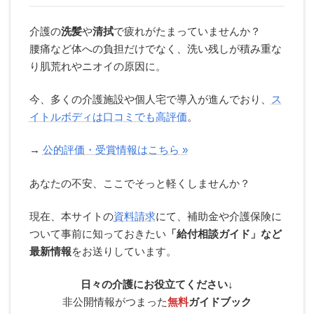
介護の
洗髪
や
清拭
で疲れがたまっていませんか？
腰痛など体への負担だけでなく、洗い残しが積み重な
り肌荒れやニオイの原因に。
お問い合わせフォームへ »
今、多くの介護施設や個人宅で導入が進んでおり、
ス
無料ガイドブック・資料請求へ »
スイトルボディの購入へ »
イトルボディは口コミでも高評価
。
→
公的評価・受賞情報はこちら »
あなたの不安、ここでそっと軽くしませんか？
現在、本サイトの
資料請求
にて、補助金や介護保険に
ついて事前に知っておきたい
「給付相談ガイド」など
最新情報
をお送りしています。
日々の介護にお役立てください↓
非公開情報がつまった
無料
ガイドブック