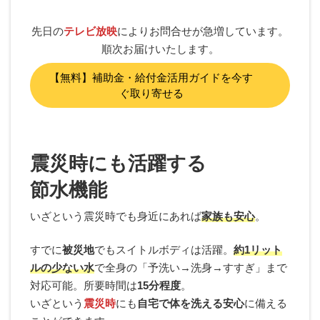
先日の
テレビ放映
によりお問合せが急増しています。
順次お届けいたします。
【無料】補助金・給付金活用ガイドを今す
ぐ取り寄せる
震災時にも活躍する
節水機能
いざという震災時でも身近にあれば
家族も安心
。
すでに
被災地
でもスイトルボディは活躍。
約1リット
ルの少ない水
で全身の「予洗い→洗身→すすぎ」まで
対応可能。所要時間は
15分程度
。
いざという
震災時
にも
自宅で体を洗える安心
に備える