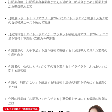
訪問美容師・訪問理美容事業者が使える補助金・助成金まとめ｜開業支援
から機器導入まで
【出展レポート】バリアフリー展2026にスイトルボディが出展｜入浴介助
の負担軽減ニーズを改めて実感
【受賞報告】スイトルボディが「プラネット福祉用具アワード2026」二つ
星を獲得｜革新性×支援力をW評価
介護現場の「人手不足」を洗う技術で突破する｜施設導入で見えた驚異の
生産性向上
介護者の「心のゆとり」がケアの質を変える｜イライラを「ふれあい」に
変える新習慣
介護の「時間がない」を解決する時短術｜清拭の時間を半分にする最新ケ
アとは
介護の腰痛は「お湯運び」から始まる｜重労働をゼロにする最新の洗身法
とは