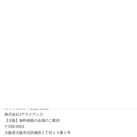
個人での購入を検討中の方へ
介護施設へ導入を検討されている方へ
資料請求
お問合せ
無料体験
公式取扱説明書
専用ソープ
スイトルボディ正規販売通販サイト
スイトルボディ正規代理店
株式会社Jアライアンス
【大阪】無料体験の会場のご案内
〒530-0001
大阪府大阪市北区梅田１丁目１３番１号