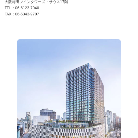
大阪梅田ツインタワーズ・サウス17階
TEL：06-6123-7040
FAX：06-6343-9707
ア
イ
コ
ン
リ
ン
ク